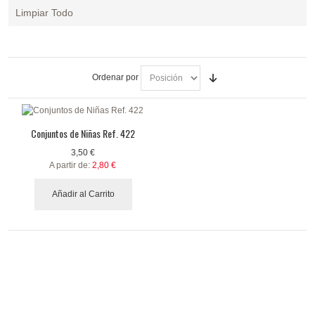
Eliminar
Limpiar Todo
este
artículo
Ordenar por
Conjuntos de Niñas Ref. 422
3,50 €
A partir de:
2,80 €
Añadir al Carrito