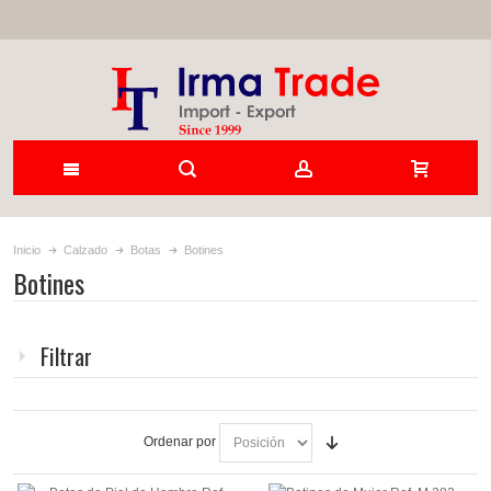
Inicio
Calzado
Botas
Botines
Botines
Filtrar
Ordenar por