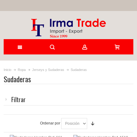
Inicio
Ropa
Jerseys y Sudaderas
Sudaderas
Sudaderas
Filtrar
Ordenar por