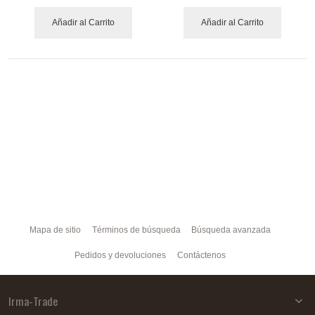
Añadir al Carrito
Añadir al Carrito
Mapa de sitio
Términos de búsqueda
Búsqueda avanzada
Pedidos y devoluciones
Contáctenos
Irma-Trade