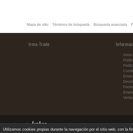
Mapa de sitio
Términos de búsqueda
Búsqueda avanzada
P
Irma-Trade
Informac
Aviso 
Políti
Políti
Condi
Envio
Devol
Formu
Empr
Venta
Utilizamos cookies propias durante la navegación por el sitio web, con la fi