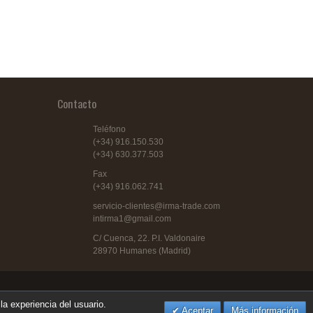
Contacto
Teléfono
(+34) 916.150.530
(+34) 630.377.503
Fax
(+34) 916.062.741
servicio-clientes@irma-trade.com
intirma1@gmail.com
C/ Cuenca, 22. P.I. Valdonaire
28970 Humanes (Madrid)
la experiencia del usuario.
Aceptar
Más información