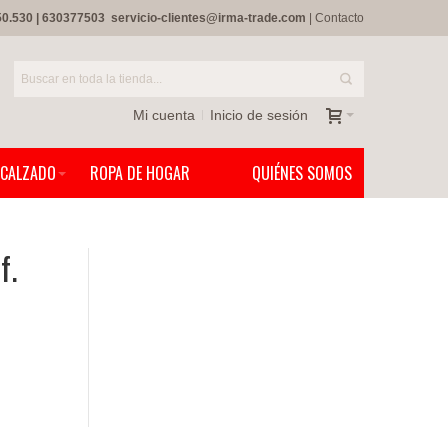
50.530
|
630377503
servicio-clientes@irma-trade.com
|
Contacto
Mi cuenta
Inicio de sesión
CALZADO
ROPA DE HOGAR
QUIÉNES SOMOS
f.