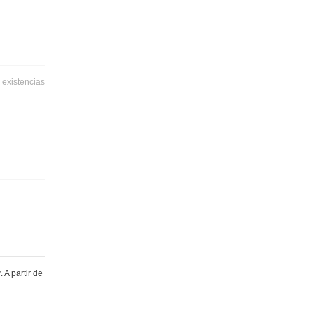
 existencias
 A partir de