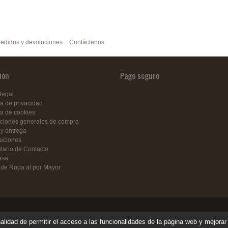
edidos y devoluciones
Contáctenos
ión
Pago seguro
legal
ca de privacidad
ca de cookies
ciones generales de compra
 y entrega
uciones
lario de Contacto
esa
 de Ropa al por Mayor
nalidad de permitir el acceso a las funcionalidades de la página web y mejorar 