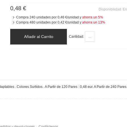
0,48 €
Disponibilidad:
En
Compra 240 unidades por
0,46 €
/unidad y
ahorra un
5
%
Compra 480 unidades por
0,42 €
/unidad y
ahorra un
13
%
Añadir al Carrito
Cantidad:
tables . Colores Surtidos . A Partir de 120 Pares : 0,48 eur. A Partir de 240 Pares :
edidos y devoluciones
Contáctenos