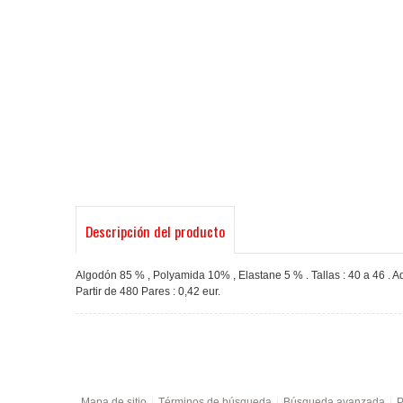
Descripción del producto
Algodón 85 % , Polyamida 10% , Elastane 5 % . Tallas : 40 a 46 . Adap
Partir de 480 Pares : 0,42 eur.
Mapa de sitio
Términos de búsqueda
Búsqueda avanzada
P