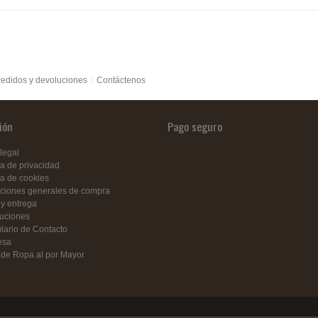
edidos y devoluciones
Contáctenos
ión
Pago seguro
legal
ca de privacidad
ca de cookies
ciones generales de compra
 y entrega
uciones
lario de Contacto
esa
 de Ropa al por Mayor