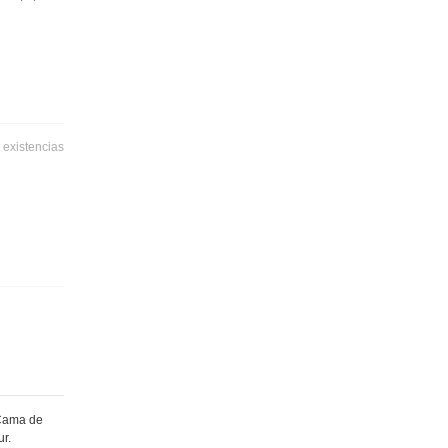
 existencias
 Cama de
ur.