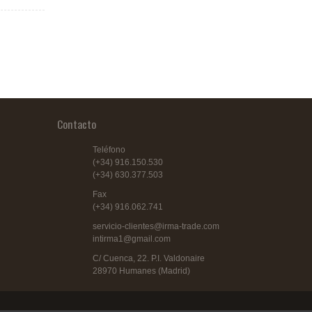
Contacto
Teléfono
(+34) 916.150.530
(+34) 630.377.503
Fax
(+34) 916.062.741
servicio-clientes@irma-trade.com
intirma1@gmail.com
C/ Cuenca, 22. P.I. Valdonaire
28970 Humanes (Madrid)