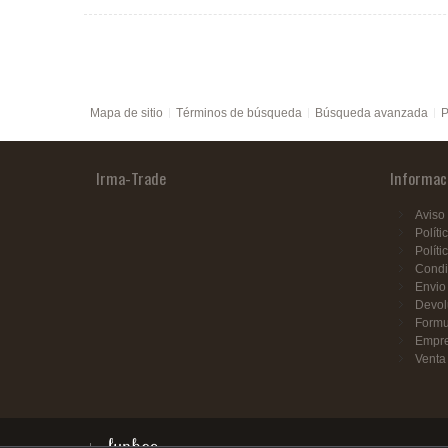
Mapa de sitio
Términos de búsqueda
Búsqueda avanzada
P
Irma-Trade
Informac
Aviso 
Políti
Políti
Condi
Envio
Devol
Formu
Empr
Venta