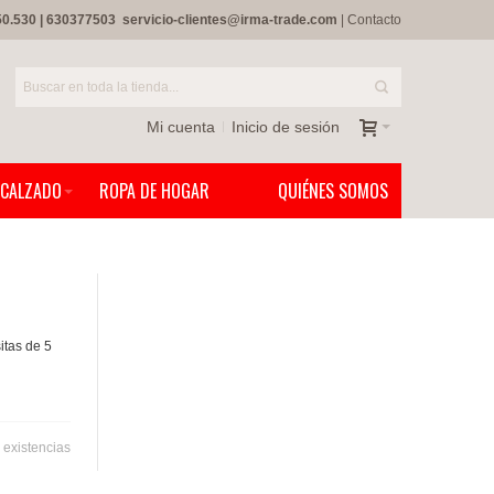
50.530
|
630377503
servicio-clientes@irma-trade.com
|
Contacto
Mi cuenta
Inicio de sesión
CALZADO
ROPA DE HOGAR
QUIÉNES SOMOS
itas de 5
 existencias