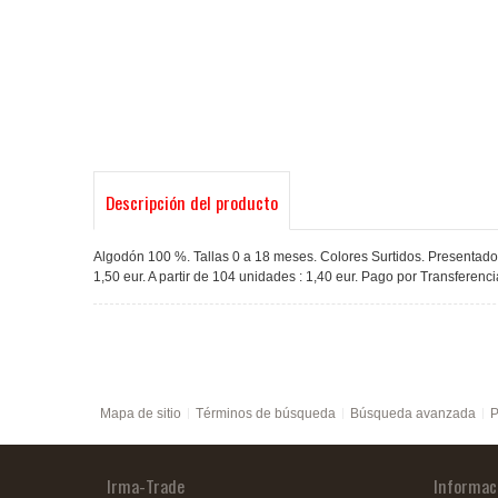
Descripción del producto
Algodón 100 %. Tallas 0 a 18 meses. Colores Surtidos. Presentados
1,50 eur. A partir de 104 unidades : 1,40 eur. Pago por Transferenc
Mapa de sitio
Términos de búsqueda
Búsqueda avanzada
P
Irma-Trade
Informac