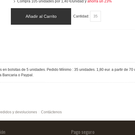
Compra 105 unidades por
1,40 €
/unidad y
ahorra un
23
%
Añadir al Carrito
Cantidad:
 en bolsitas de 5 unidades. Pedido Mínimo : 35 unidades. 1,80 eur. a partir de 70 
ia Bancaria o Paypal.
edidos y devoluciones
Contáctenos
ión
Pago seguro