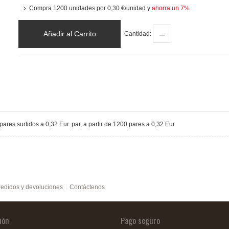
Compra 1200 unidades por
0,30 €
/unidad y
ahorra un
7
%
Añadir al Carrito
Cantidad:
res surtidos a 0,32 Eur. par, a partir de 1200 pares a 0,32 Eur
edidos y devoluciones
Contáctenos
ión
Pago seguro