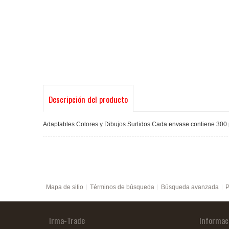
Descripción del producto
Adaptables Colores y Dibujos Surtidos Cada envase contiene 300 pa
Mapa de sitio
Términos de búsqueda
Búsqueda avanzada
P
Irma-Trade
Informac