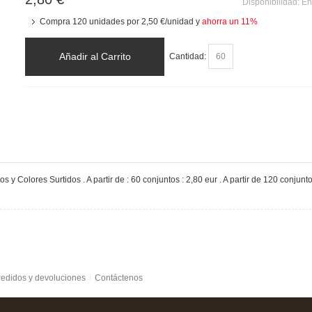
Disponibilidad:
En
Compra 120 unidades por
2,50 €
/unidad y
ahorra un
11
%
Añadir al Carrito
Cantidad:
os y Colores Surtidos . A partir de : 60 conjuntos : 2,80 eur . A partir de 120 conjunto
edidos y devoluciones
Contáctenos