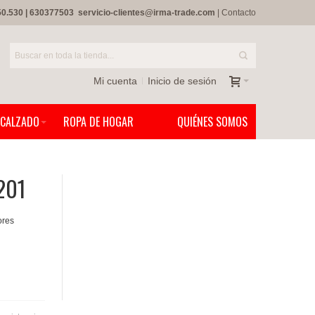
50.530
|
630377503
servicio-clientes@irma-trade.com
|
Contacto
Mi cuenta
Inicio de sesión
CALZADO
ROPA DE HOGAR
QUIÉNES SOMOS
1201
ores