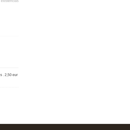
 existencias
s . 2,50 eur