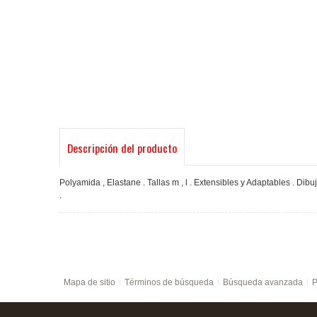
Descripción del producto
Polyamida , Elastane . Tallas m , l . Extensibles y Adaptables . Dibuj
.
Mapa de sitio
Términos de búsqueda
Búsqueda avanzada
P