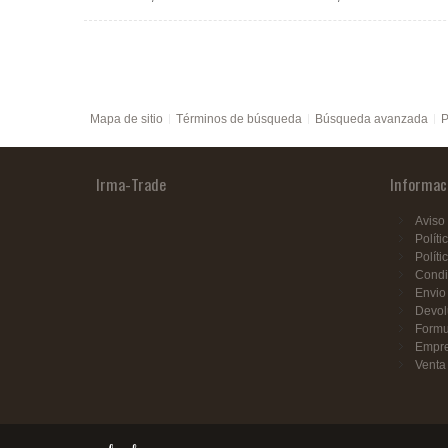
Mapa de sitio
Términos de búsqueda
Búsqueda avanzada
P
Irma-Trade
Informac
Aviso 
Políti
Políti
Condi
Envio
Devol
Formu
Empr
Venta