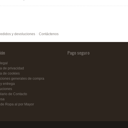
edidos y devoluciones
Contáctenos
ión
Pago seguro
legal
ca de privacidad
ca de cookies
ciones generales de compra
 y entrega
uciones
lario de Contacto
esa
 de Ropa al por Mayor