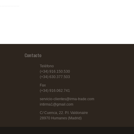
Contacto
Teléfono
(+34) 916.150.530
(+34) 630.377.503
Fax
(+34) 916.062.741
servicio-clientes@irma-trade.com
intirma1@gmail.com
C/ Cuenca, 22. P.I. Valdonaire
28970 Humanes (Madrid)