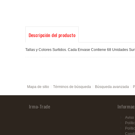
Descripción del producto
Tallas y Colores Surtidos. Cada Envase Contiene 68 Unidades Surt
Mapa de sitio
Términos de búsqueda
Búsqueda avanzada
P
Irma-Trade
Informac
Aviso 
Políti
Políti
Condi