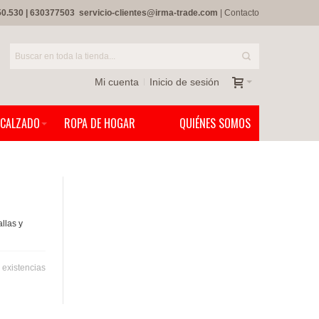
50.530
|
630377503
servicio-clientes@irma-trade.com
|
Contacto
Mi cuenta
Inicio de sesión
CALZADO
ROPA DE HOGAR
QUIÉNES SOMOS
llas y
 existencias