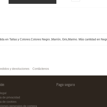
ida en Tallas y Colores.Colores Negro ,Marrón, Gris,Marino. Más cantidad en Negr
edidos y devoluciones
Contáctenos
ión
Pago seguro
legal
ca de privacidad
ca de cookies
ciones generales de compra