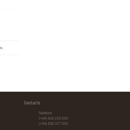
o.
Contacto
Teléfono
(+34) 916.150.530
(+34) 630.377.503