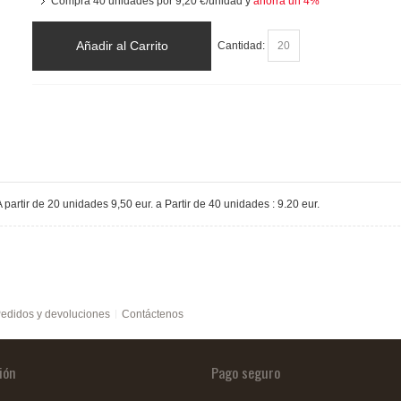
Compra 40 unidades por
9,20 €
/unidad y
ahorra un
4
%
Añadir al Carrito
Cantidad:
A partir de 20 unidades 9,50 eur. a Partir de 40 unidades : 9.20 eur.
edidos y devoluciones
Contáctenos
ión
Pago seguro