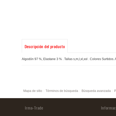
Descripción del producto
Algodón 97 %, Elastane 3 % . Tallas s,m,l,xl,xxl . Colores Surtidos. 
Mapa de sitio
Términos de búsqueda
Búsqueda avanzada
P
Irma-Trade
Informac