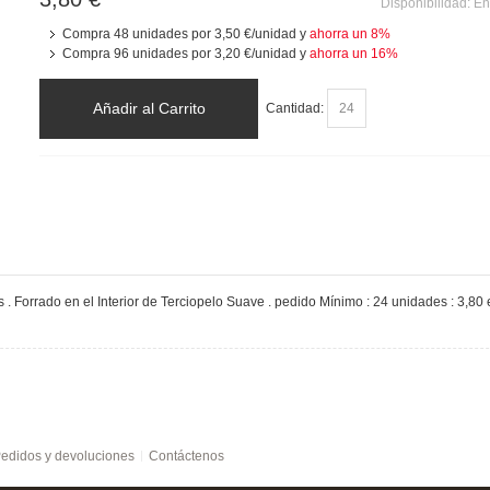
Disponibilidad:
En
Compra 48 unidades por
3,50 €
/unidad y
ahorra un
8
%
Compra 96 unidades por
3,20 €
/unidad y
ahorra un
16
%
Añadir al Carrito
Cantidad:
dos . Forrado en el Interior de Terciopelo Suave . pedido Mínimo : 24 unidades : 3,80 e
edidos y devoluciones
Contáctenos