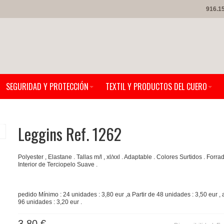
916.1
SEGURIDAD Y PROTECCIÓN
TEXTIL Y PRODUCTOS DEL CUERO
Leggins Ref. 1262
Polyester , Elastane . Tallas m/l , xl/xxl . Adaptable . Colores Surtidos . Forra
Interior de Terciopelo Suave .
pedido Mínimo : 24 unidades : 3,80 eur ,a Partir de 48 unidades : 3,50 eur , a
96 unidades : 3,20 eur .
3,80 €