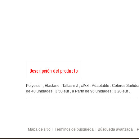
Descripción del producto
Polyester , Elastane . Tallas m/l , xl/xxl . Adaptable . Colores Surti
de 48 unidades : 3,50 eur , a Partir de 96 unidades : 3,20 eur .
Mapa de sitio
Términos de búsqueda
Búsqueda avanzada
P