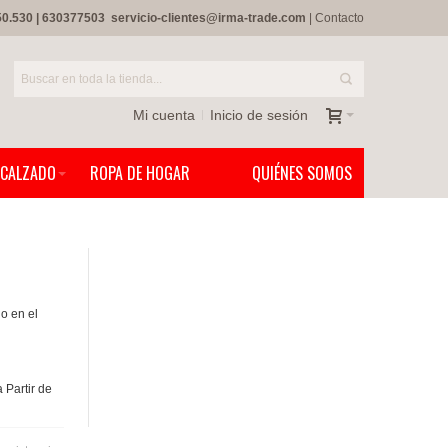
50.530
|
630377503
servicio-clientes@irma-trade.com
|
Contacto
Mi cuenta
Inicio de sesión
CALZADO
ROPA DE HOGAR
QUIÉNES SOMOS
do en el
 Partir de