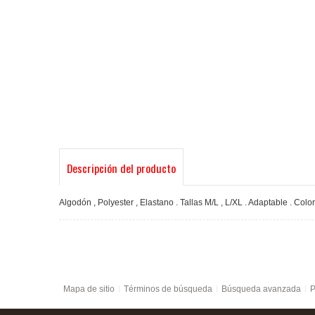
Descripción del producto
Algodón , Polyester , Elastano . Tallas M/L , L/XL . Adaptable . Color
Mapa de sitio
Términos de búsqueda
Búsqueda avanzada
P