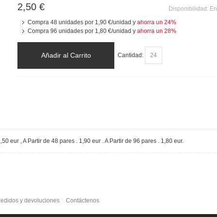
2,50 €
Disponibilidad:
En
Compra 48 unidades por
1,90 €
/unidad y
ahorra un
24
%
Compra 96 unidades por
1,80 €
/unidad y
ahorra un
28
%
Añadir al Carrito
Cantidad:
,50 eur , A Partir de 48 pares . 1,90 eur . A Partir de 96 pares . 1,80 eur.
edidos y devoluciones
Contáctenos