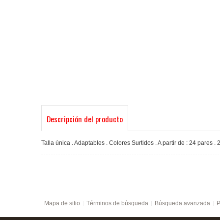
Descripción del producto
Talla única . Adaptables . Colores Surtidos . A partir de : 24 pares . 2
Mapa de sitio
Términos de búsqueda
Búsqueda avanzada
P