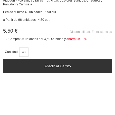
Algodón - Polyamida . Tallas m , l, xl , xxl . Colores Surtidos. Chaqueta ,
Pantalón y Camiseta .
Pedido Mínimo 48 unidades . 5,50 eur.
a Partir de 96 unidades : 4,50 eur.
5,50 €
Disponibilidad:
En existencias
Compra 96 unidades por
4,50 €
/unidad y
ahorra un
19
%
Cantidad:
Añadir al Carrito