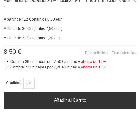
Algodón 65 % , Polyester 35 % . Tacto Suave . Tallas 6 a 16 . Colores Surtidos
.
A partir de : 12 Conjuntos 8,50 eur ,
A Partir de 36 Conjuntos 7,50 eur ,
A Partir de 72 Conjuntos 7,20 eur .
8,50 €
Disponibilidad:
En existencias
Compra 36 unidades por
7,50 €
/unidad y
ahorra un
12
%
Compra 72 unidades por
7,20 €
/unidad y
ahorra un
16
%
Cantidad:
Añadir al Carrito