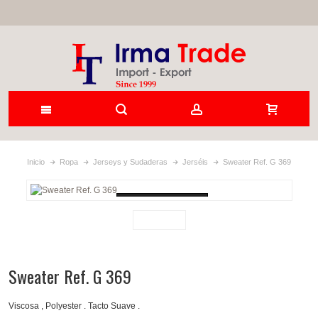
Inicio
Ropa
Jerseys y Sudaderas
Jerséis
Sweater Ref. G 369
Loading...
Sweater Ref. G 369
Viscosa , Polyester . Tacto Suave .