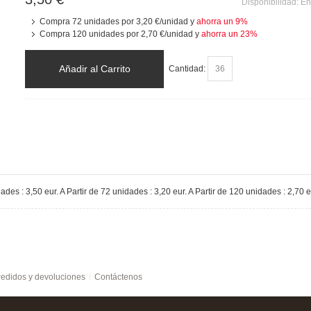
Disponibilidad:
En
Compra 72 unidades por
3,20 €
/unidad y
ahorra un
9
%
Compra 120 unidades por
2,70 €
/unidad y
ahorra un
23
%
Añadir al Carrito
Cantidad:
es : 3,50 eur. A Partir de 72 unidades : 3,20 eur. A Partir de 120 unidades : 2,70 e
edidos y devoluciones
Contáctenos